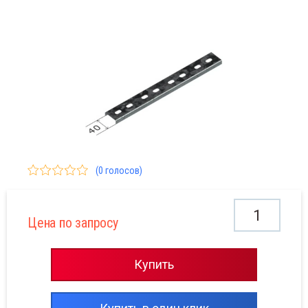
ессуары к лоткам
ессуары к лоткам НЛП НЛГ
оба блочного типа ККБ
Консо
филь BPM-29 BPL-29
Консо
нсоли BBM BBH
Подве
соли BBP BBD
Монт
двесы BSP BSD
Профи
нтажные элементы
(0 голосов)
офили полосы уголки
Цена по запросу
Купить